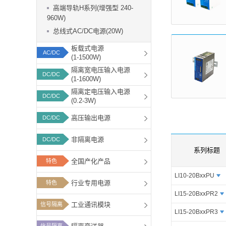
功能板块
高端导轨H系列(增强型 240-
960W)
总线式AC/DC电源(20W)
板载式电源
AC/DC
(1-1500W)
隔离宽电压输入电源
DC/DC
(1-1600W)
隔离定电压输入电源
DC/DC
(0.2-3W)
高压输出电源
DC/DC
非隔离电源
DC/DC
系列标题
全国产化产品
特色
LI10-20BxxPU
行业专用电源
特色
LI15-20BxxPR2
工业通讯模块
信号隔离
LI15-20BxxPR3
信号隔离