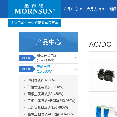
产品中心
应用支持
新
无忧电源 • 一站式电源解决方案
产品中心
网站地图
产品中心
Website map
AC/DC 
应用支持
机壳开关电源
AC/DC
(15-5000W)
新闻动态
导轨电源
AC/DC
(10-960W)
关于我们
塑料导轨(10-150W)
单相金属导轨(75-960W)
联系我们
两相金属导轨(60-480W)
三相金属导轨ABC型(240-960W)
加入我们
高端导轨M系列(120-480W)
高端三相导轨ABC型(240-960W)