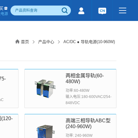
买
关电源
500W)
隔离宽电压输入电源(1-1600W)
国产化产品
行业专用电源
工业通讯模块
首页
产品中心
AC/DC ● 导轨电源(10-960W)
电流检测&磁电控制
感性器件
成品检测报告
两相金属导轨(60-
5-
480W)
功率:60-480W
输入电压:180-600VAC/254-
AC
848VDC
120-
高端三相导轨ABC型
(240-960W)
功率: 240-960W