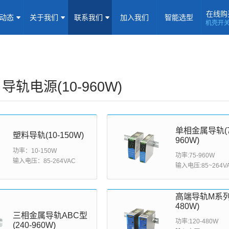
在线购
闻动态
关于我们
联系我们
加入我们
智能选型
机壳开
机壳开关电源(15-5000W)
导轨电源(10-960W)
板载式电源(1-1
隔离定电压输入电源(0.2-3W)
高压输出电源
非隔离电源
全
隔离变送器
LED/IGBT驱动器(SiC/GaN)
辅助模块(EMC/冗余)
- 导轨电源(10-960W)
焦点专题
资料下载
应用视频
常见问题
样品申请
企业动态
产品动态
技术应用
单相金属导轨(7
塑料导轨(10-150W)
960W)
功率：10-150W
功率:75-960W
企业简介
荣誉资质
企业历程
企业文化
输入电压：85-264VAC
输入电压:85~264V
联系信息
建议反馈
线上商城
高端导轨M系列(
480W)
加入我们
三相金属导轨ABC型
功率:120-480W
(240-960W)