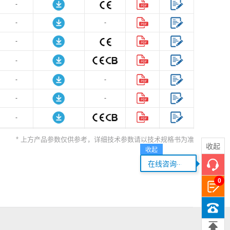
-
-
-
-
-
-
-
-
-
-
-
* 上方产品参数仅供参考，详细技术参数请以技术规格书为准
收起
收起
-
-
...
在线咨询
-
-
0
-
-
-