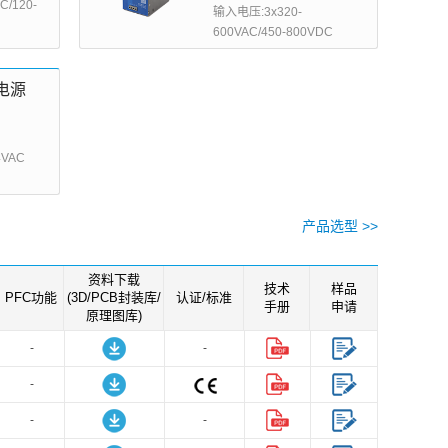
/120-
输入电压:3x320-
600VAC/450-800VDC
电源
VAC
产品选型 >>
资料下载
技术
样品
PFC功能
(3D/PCB封装库/
认证/标准
手册
申请
原理图库)
-
-
-
-
-