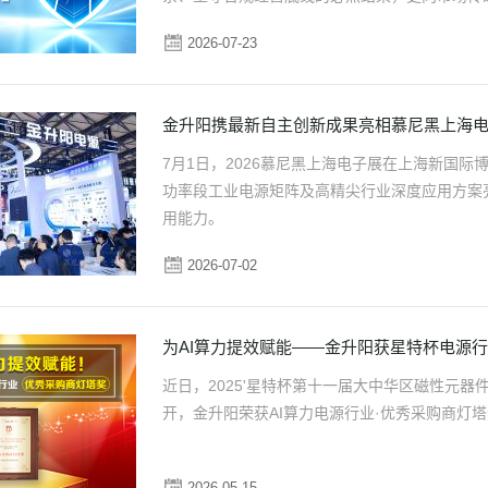
智能选型
样品申请
会员中心
法律追责。
2026-07-23
金升阳携最新自主创新成果亮相慕尼黑上海
7月1日，2026慕尼黑上海电子展在上海新国际
功率段工业电源矩阵及高精尖行业深度应用方案亮
用能力。
2026-07-02
为AI算力提效赋能——金升阳获星特杯电源
近日，2025'星特杯第十一届大中华区磁性元
开，金升阳荣获AI算力电源行业·优秀采购商灯塔
2026-05-15