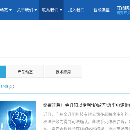
在线购
闻动态
关于我们
联系我们
加入我们
智能选型
机壳开
机壳开关电源(15-5000W)
导轨电源(10-960W)
板载式电源(1-1
隔离定电压输入电源(0.2-3W)
高压输出电源
非隔离电源
全
隔离变送器
LED/IGBT驱动器(SiC/GaN)
辅助模块(EMC/冗余)
态
焦点专题
资料下载
应用视频
常见问题
样品申请
产品动态
技术应用
企业动态
产品动态
技术应用
前
1/49
页）
企业简介
荣誉资质
企业历程
企业文化
联系信息
建议反馈
线上商城
终审连胜！金升阳以专利“护城河”筑牢电源
近日，广州金升阳科技有限公司多起跨度多年的
加入我们
权法律效力得到司法确认。此次系列维权胜诉，
系、坚守合规经营底线的必然结果，更向市场传