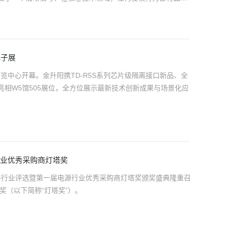
电子展
博览中心开幕。金升阳携TD-R5S系列芯片级隔离接口新品、全
相W5馆505展位，全方位展示最新技术创新成果与场景化应
行业优秀采购商灯塔奖
器件行业评选暨第一届电源行业优秀采购商灯塔奖颁奖盛典隆重召
奖（以下简称“灯塔奖”）。