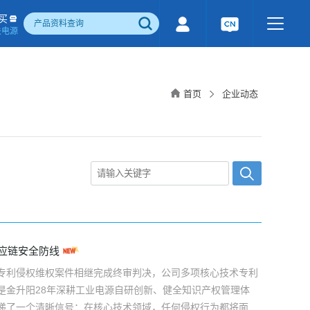
买
关电源
500W)
隔离宽电压输入电源(1-1600W)
国产化产品
行业专用电源
工业通讯模块
首页
企业动态
电流检测&磁电控制
感性器件
成品检测报告
供应链安全防线
专利侵权维权案件相继完成终审判决，公司多项核心技术专利
是金升阳28年深耕工业电源自研创新、健全知识产权管理体
递了一个清晰信号：在核心技术领域，任何侵权行为都将面临