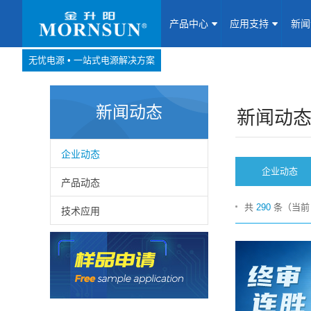
产品中心
应用支持
新
无忧电源 • 一站式电源解决方案
产品中心
网站地图
新闻动态
Website map
新闻动
应用支持
企业动态
企业动态
新闻动态
产品动态
共
290
条（当
技术应用
关于我们
联系我们
加入我们