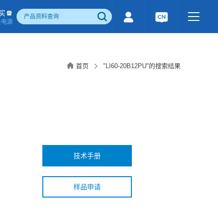
买
关电源
500W)
隔离宽电压输入电源(1-1600W)
国产化产品
行业专用电源
工业通讯模块
首页
"LI60-20B12PU"的搜索结果
电流检测&磁电控制
感性器件
成品检测报告
技术手册
样品申请