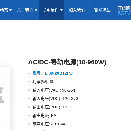
在线购
闻动态
关于我们
联系我们
加入我们
智能选型
机壳开
机壳开关电源(15-5000W)
导轨电源(10-960W)
板载式电源(1-1
隔离定电压输入电源(0.2-3W)
高压输出电源
非隔离电源
全
隔离变送器
LED/IGBT驱动器(SiC/GaN)
辅助模块(EMC/冗余)
焦点专题
资料下载
应用视频
常见问题
样品申请
AC/DC-导轨电源(10-960W)
型号：
LI60-20B12PU
企业动态
产品动态
技术应用
功率(W): 60
企业简介
荣誉资质
企业历程
企业文化
输入电压(VAC): 90-264
输入电压(VDC): 120-370
联系信息
建议反馈
线上商城
输出电压(VDC): 12
输出电流: 5A
加入我们
隔离电压: 4000VAC