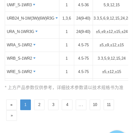
UWF_S-1WR3
UWF_S-1WR3
1
4.5-36
5,9,12,15
URB24_N-1W(3W)(6W)R3G
URB24_N-1W(3W)(6W)R3G
1,3,6
24(9-40)
3.3,5,6,9,12,15,24,28
URA_N-1WR3G
URA_N-1WR3G
1
24(9-40)
±5,±9,±12,±15,±24
WRA_S-1WR2
WRA_S-1WR2
1
4.5-75
±5,±9,±12,±15
WRB_S-1WR2
WRB_S-1WR2
1
4.5-75
3.3,5,9,12,15,24
WRE_S-1WR2
WRE_S-1WR2
1
4.5-75
±5,±12,±15
WRF_S-1WR2
WRF_S-1WR2
1
4.5-75
3.3,5,9,12,15,24
* 上方产品参数仅供参考，详细技术参数请以技术规格书为准
WRB_ST-1WR2
WRB_ST-1WR2
1
9-36
3.3,5,12,15,24
«
1
2
3
4
...
10
11
WRA_ST-1WR2
WRA_ST-1WR2
1
9-36
±5,±9,±12,±15
»
WRB_SD-1WR2
WRB_SD-1WR2
1
9-36
3.3,5,12,15,24