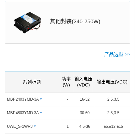
其他封装(240-250W)
产品选型 >>
横向滑动 →
功率
输入电压
系列标题
系列标题
输出电压(VDC)
(W)
(VDC)
MBP2403YMD-3A
MBP2403YMD-3A
-
16-32
2.5,3.5
MBP4803YMD-3A
MBP4803YMD-3A
-
30-60
2.5,3.5
UWE_S-1WR3
UWE_S-1WR3
1
4.5-36
±5,±12,±15