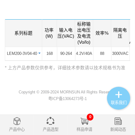
2、宽电压输入:90-264VAC输入
3、具备可靠的备份冗余、均流设计
标称输
功率
输入电
出电压
隔离电
4、主动式PFC，功率因数高达0.95
系列标题
系列标题
效率%
(W)
压(VAC)
及电流
压
(Vo/Io)
AD
5、宽工作温度范围: -30℃ to +70℃
LEM200-3V04-40
LEM200-3V04-40
168
90-264
4.2V/40A
88
3000VAC
* 上方产品参数仅供参考，详细技术参数请以技术规格书为准
Copyright © 2009-2024 MORNSUN All Rights Reserved.
粤ICP备13064273号-1
联系我们
0
产品中心
产品选型
样品申请
新闻动态