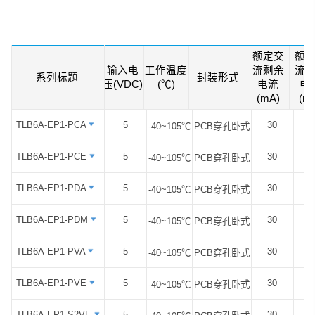
模式二/三所需的平滑直流剩余电流保护
的应用，给客户系统带来全面的保护。同
时我司设计了多种封装与原边穿线形式，
以满足不同的布板及安装要求。
额定交
额
输入电
工作温度
流剩余
流
系列标题
系列标题
封装形式
压(VDC)
(℃)
电流
电
(mA)
(m
TLB6A-EP1-PCA
TLB6A-EP1-PCA
5
30
-40~105℃
PCB穿孔卧式
该系列产品特点：
1、自主知识产权，关键器件100%国产化
TLB6A-EP1-PCE
TLB6A-EP1-PCE
5
30
-40~105℃
PCB穿孔卧式
2、Type A+DC 6mA剩余电流保护，检测
剩余电流类型齐全
TLB6A-EP1-PDA
TLB6A-EP1-PDA
5
30
-40~105℃
PCB穿孔卧式
3、小体积紧凑设计
4、满足IEC 61851-1、IEC62752、
TLB6A-EP1-PDM
TLB6A-EP1-PDM
5
30
-40~105℃
PCB穿孔卧式
IEC62955等标准
TLB6A-EP1-PVA
TLB6A-EP1-PVA
5
30
5、支持客户应用系统专属定制
-40~105℃
PCB穿孔卧式
TLB6A-EP1-PVE
TLB6A-EP1-PVE
5
30
-40~105℃
PCB穿孔卧式
TLB6A-EP1-S2VE
TLB6A-EP1-S2VE
5
30