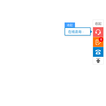
收起
收起
...
在线咨询
0