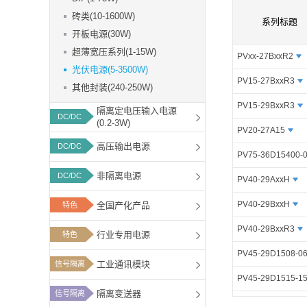
功能板块
砖类(10-1600W)
系列标题
开板电源(30W)
超薄宽压系列(1-15W)
PVxx-27BxxR2
光伏电源(5-3500W)
PV15-27BxxR3
其他封装(240-250W)
PV15-29BxxR3
隔离定电压输入电源
DC/DC
(0.2-3W)
PV20-27A15
高压输出电源
DC/DC
PV75-36D15400-
非隔离电源
DC/DC
PV40-29AxxH
PV40-29BxxH
全国产化产品
特色
PV40-29BxxR3
行业专用电源
特色
PV45-29D1508-0
工业通讯模块
信号隔离
PV45-29D1515-1
隔离变送器
信号隔离
PV50-29D1505-2