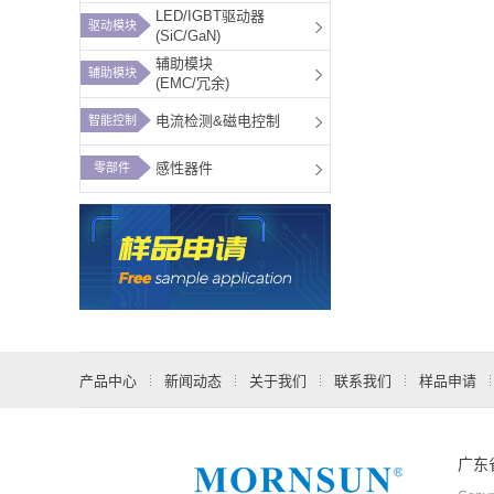
LED/IGBT驱动器
驱动模块
PV50-25Bxx
(SiC/GaN)
辅助模块
PV75-2YBxxR3
辅助模块
(EMC/冗余)
PV120-27Bxx
电流检测&磁电控制
智能控制
PV150-2YBxxR3
感性器件
零部件
PV180-27A2828-
PV200-27Bxx
PV200-29BxxR3
PV350-25Bxx
PV350-29BxxR3
产品中心
新闻动态
关于我们
联系我们
样品申请
PV1000-25Bxx
广东