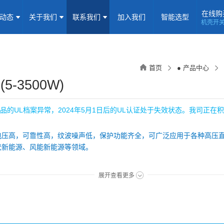
在线购
闻动态
关于我们
联系我们
加入我们
智能选型
机壳开
机壳开关电源(15-5000W)
导轨电源(10-960W)
板载式电源(1-1
隔离定电压输入电源(0.2-3W)
高压输出电源
非隔离电源
全
首页
● 产品中心
隔离变送器
LED/IGBT驱动器(SiC/GaN)
辅助模块(EMC/冗余)
5-3500W)
焦点专题
资料下载
应用视频
常见问题
样品申请
品的UL档案异常，2024年5月1日后的UL认证处于失效状态。我司正在
企业动态
产品动态
技术应用
电压高，可靠性高，纹波噪声低，保护功能齐全，可广泛应用于各种高压
伏新能源、风能新能源等领域。
企业简介
荣誉资质
企业历程
企业文化
：
展开查看更多
联系信息
建议反馈
线上商城
输入：150-1500VDC
500W
加入我们