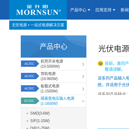
产品中心
应用支持
新
无忧电源 • 一站式电源解决方案
产品中心
网站地图
产品中心
Website map
光伏电源(
应用支持
机壳开关电源
目前，我司产
AC/DC
(15-5000W)
敬请谅解。
新闻动态
导轨电源
AC/DC
该系列产品输入
(10-960W)
统，并适用于光
板载式电源
关于我们
AC/DC
(1-1500W)
该系列产品特点
隔离宽电压输入电源
DC/DC
联系我们
(1-1600W)
1、超宽高电压直流
2、输出功率：5-3
SMD(3-6W)
加入我们
SIP(1-15W)
DIP(1-75W)