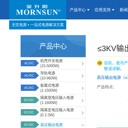
产品中心
应用支持
新
无忧电源 • 一站式电源解决方案
产品中心
网站地图
产品中心
Website map
≤3KV
应用支持
机壳开关电源
目前，我司产
AC/DC
(15-5000W)
敬请谅解。
新闻动态
导轨电源
AC/DC
高压输出电源（≤
(10-960W)
板载式电源
产品特点：
关于我们
AC/DC
(1-1500W)
1、输出电流纹波
隔离宽电压输入电源
DC/DC
联系我们
(1-1600W)
2、输入欠压保
隔离定电压输入电源
DC/DC
(0.2-3W)
加入我们
高压输出电源
DC/DC