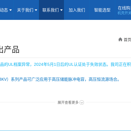
在线购
闻动态
关于我们
联系我们
加入我们
智能选型
机壳开
机壳开关电源(15-5000W)
导轨电源(10-960W)
板载式电源(1-1
隔离定电压输入电源(0.2-3W)
高压输出电源
非隔离电源
全
首
隔离变送器
LED/IGBT驱动器(SiC/GaN)
辅助模块(EMC/冗余)
输出产品
焦点专题
资料下载
应用视频
常见问题
样品申请
品的UL档案异常，2024年5月1日后的UL认证处于失效状态。我司正在
企业动态
产品动态
技术应用
3KV）系列产品可广泛应用于高压储能脉冲电容，高压恒流源场合。
企业简介
荣誉资质
企业历程
企业文化
小
展开查看更多
联系信息
建议反馈
线上商城
护、输出短路、输出过压保护
加入我们