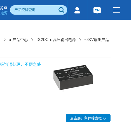
买
关电源
500W)
隔离宽电压输入电源(1-1600W)
国产化产品
行业专用电源
工业通讯模块
页
● 产品中心
DC/DC ● 高压输出电源
≤3KV输出产品
电流检测&磁电控制
感性器件
成品检测报告
积极沟通处理，不便之处
点击展开条件搜索框