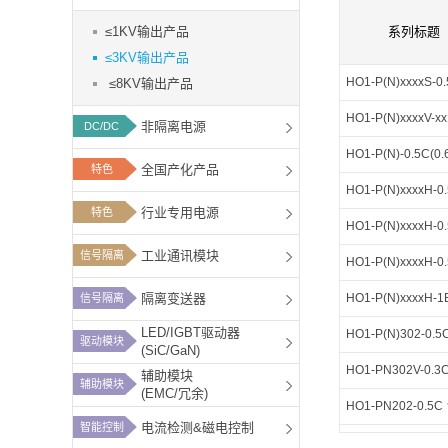
功能板块
≤1KV输出产品
系列标题
≤3KV输出产品
HO1-P(N)xxxxS-0
≤8KV输出产品
HO1-P(N)xxxxV-xx
非隔离电源
DC/DC
HO1-P(N)-0.5C(0.
全国产化产品
特色
HO1-P(N)xxxxH-0
行业专用电源
特色
HO1-P(N)xxxxH-0
工业通讯模块
信号隔离
HO1-P(N)xxxxH-0
隔离变送器
HO1-P(N)xxxxH-1
信号隔离
LED/IGBT驱动器
HO1-P(N)302-0.5C
驱动模块
(SiC/GaN)
HO1-PN302V-0.3
辅助模块
辅助模块
(EMC/冗余)
HO1-PN202-0.5C
电流检测&磁电控制
智能控制
HO1-P(N)302-1F