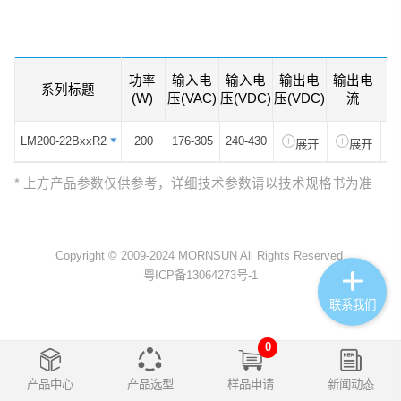
代新工业标准金属机壳式电源。该系列电
源具有全球通用输入电压范围、交直流两
用、高性价比、低功耗、高效率、高可靠
性、安全隔离等优点。EMC及安全规格
功率
输入电
输入电
输出电
输出电
系列标题
系列标题
效
满足国际IEC/EN61000-4、
(W)
压(VAC)
压(VDC)
压(VDC)
流
CISPR32/EN55032、
IEC/UL/EN/BSEN62368、EN60335、
LM200-22BxxR2
LM200-22BxxR2
200
176-305
240-430
展开
展开
EN61558、EN62477、GB4943的标准。
* 上方产品参数仅供参考，详细技术参数请以技术规格书为准
——广泛应用于工控、LED、路灯控制、
电力、安防、通讯、智能家居等领域。
产品特点
Copyright © 2009-2024 MORNSUN All Rights Reserved.
1、输入电压范围：80-305VAC/100-
粤ICP备13064273号-1
430VDC
联系我们
2、交直流两用(同一端子输入电压)
3、工作温度范围：-40℃to+85℃
0
4、低待机功耗、高效率
5、4000VAC高隔离电压
产品中心
产品选型
样品申请
新闻动态