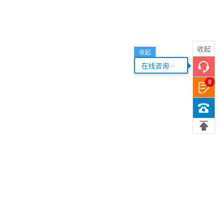
收起
收起
...
在线咨询
0