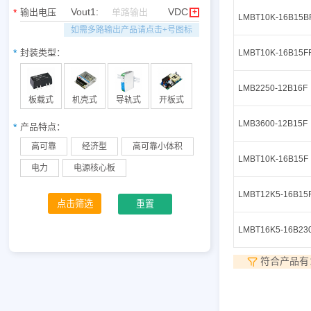
功能板块
Vout1:
VDC
输出电压
+
LMBT10K-16B15B
如需多路输出产品请点击+号图标
封装类型：
LMBT10K-16B15F
LMB2250-12B16F
板载式
机壳式
导轨式
开板式
LMB3600-12B15F
产品特点：
高可靠
经济型
高可靠小体积
LMBT10K-16B15F
电力
电源核心板
LMBT12K5-16B15
点击筛选
LMBT16K5-16B23
符合产品有