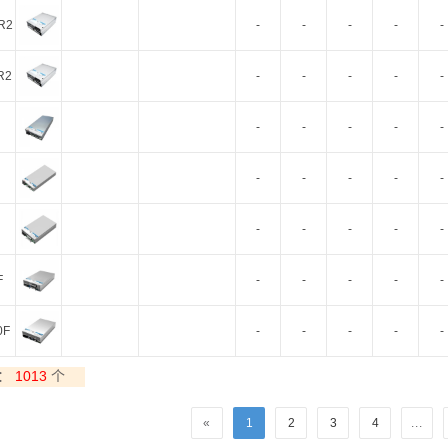
智能选型
样品申请
会员中心
R2
-
-
-
-
-
R2
-
-
-
-
-
-
-
-
-
-
-
-
-
-
-
-
-
-
-
-
F
-
-
-
-
-
0F
-
-
-
-
-
：
1013
个
«
1
2
3
4
...