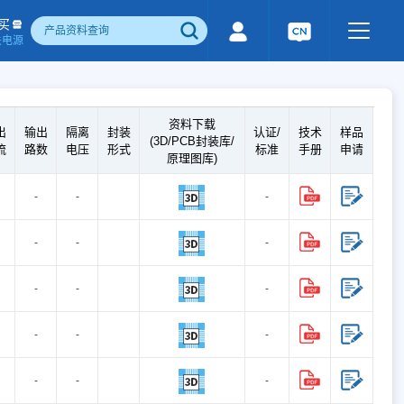
买
关电源
500W)
隔离宽电压输入电源(1-1600W)
国产化产品
行业专用电源
工业通讯模块
资料下载
出
输出
隔离
封装
认证/
技术
样品
电流检测&磁电控制
感性器件
(3D/PCB封装库/
流
路数
电压
形式
标准
手册
申请
原理图库)
成品检测报告
-
-
-
-
-
-
-
-
-
-
-
-
-
-
-