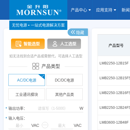
产品中心
应用支持
新
无忧电源 • 一站式电源解决方案
隐藏
产品中心
网站地图
智能选型
人工选型
Website map
产品型号
如无法找到合适产品或需替代，可选择人工选型
应用支持
LMB2250-12B15F
产品类型
新闻动态
LMB2250-12B15F
AC/DC电源
DC/DC电源
关于我们
LMB2250-12B16F
工业通讯模块
其他产品类
联系我们
LMB2250-12B24F
W
输出功率：
加入我们
输入电压：
LMB3600-12B48F
—
VAC
VAC