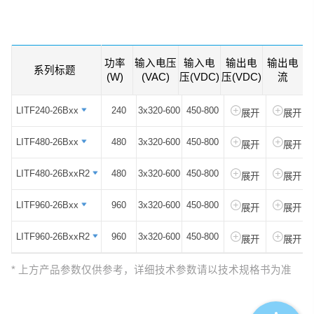
具有150%的大功率储备，足以支持启
——
动直流电机或电容性负载等重负载。产品
安全可靠，EMC性能好，EMC及安全规
格满足国际
功率
输入电压
输入电
输出电
输出电
系列标题
系列标题
IEC/UL62368,EN61010,EN61010,UL508的
(W)
(VAC)
压(VDC)
压(VDC)
流
标准，广泛应用于工业控制设备、工厂自
动化和机电设备等工控领域。
LITF240-26Bxx
LITF240-26Bxx
240
3x320-600
450-800
展开
展开
该系列产品特点
：
LITF480-26Bxx
LITF480-26Bxx
480
3x320-600
450-800
展开
展开
1、全球输入电压范围，输入电压范围可
达3x320-600VAC/450-800VDC
LITF480-26BxxR2
LITF480-26BxxR2
480
3x320-600
450-800
展开
展开
2、工作温度范围：-30℃to+70℃，60℃
LITF960-26Bxx
LITF960-26Bxx
960
3x320-600
450-800
展开
展开
可满载
3、过功率能力超强，150%峰值功率持续
LITF960-26BxxR2
LITF960-26BxxR2
960
3x320-600
450-800
展开
展开
4.5s。
* 上方产品参数仅供参考，详细技术参数请以技术规格书为准
4、具有主动式PFC，高效、节能、环保
5、符合ANSI/ISA71.04-2013G3等级防腐