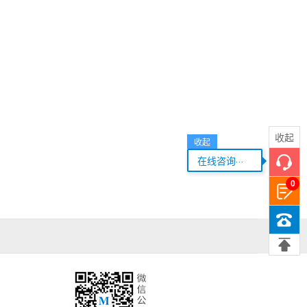
收起
收起
...
在线咨询
0