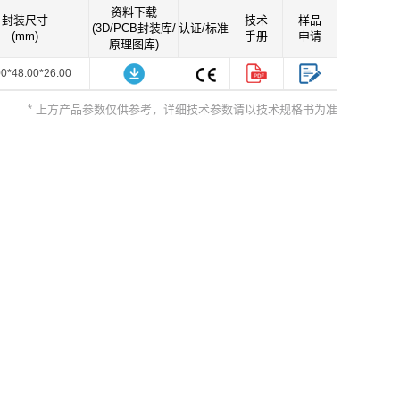
资料下载
封装尺寸
技术
样品
(3D/PCB封装库/
认证/标准
(mm)
手册
申请
原理图库)
00*48.00*26.00
* 上方产品参数仅供参考，详细技术参数请以技术规格书为准