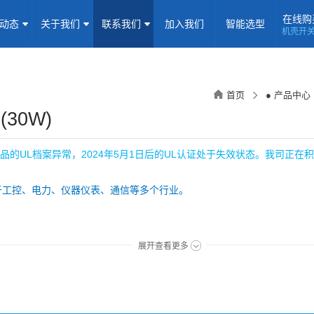
在线购
闻动态
关于我们
联系我们
加入我们
智能选型
机壳开
机壳开关电源(15-5000W)
导轨电源(10-960W)
板载式电源(1-1
隔离定电压输入电源(0.2-3W)
高压输出电源
非隔离电源
全
首页
● 产品中心
隔离变送器
LED/IGBT驱动器(SiC/GaN)
辅助模块(EMC/冗余)
30W)
焦点专题
资料下载
应用视频
常见问题
样品申请
品的UL档案异常，2024年5月1日后的UL认证处于失效状态。我司正在
企业动态
产品动态
技术应用
于工控、电力、仪器仪表、通信等多个行业。
企业简介
荣誉资质
企业历程
企业文化
源，功率30W
展开查看更多
联系信息
建议反馈
线上商城
(2:1)，输入电压范围为18-75VDC
效率曲线优
加入我们