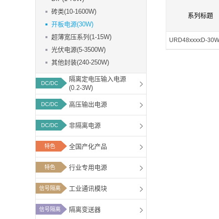
功能板块
5、宽工作温度范
砖类(10-1600W)
系列标题
开板电源(30W)
超薄宽压系列(1-15W)
URD48xxxxD-30
光伏电源(5-3500W)
其他封装(240-250W)
隔离定电压输入电源
DC/DC
(0.2-3W)
高压输出电源
DC/DC
非隔离电源
DC/DC
全国产化产品
特色
行业专用电源
特色
工业通讯模块
信号隔离
隔离变送器
信号隔离