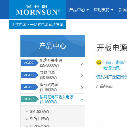
产品中心
应用支持
新
无忧电源 • 一站式电源解决方案
产品中心
网站地图
产品中心
Website map
开板电源(
应用支持
机壳开关电源
目前，我司产
AC/DC
(15-5000W)
敬请谅解。
新闻动态
导轨电源
AC/DC
该系列广泛应用
(10-960W)
板载式电源
产品特点：
关于我们
AC/DC
(1-1500W)
1、隔离型模块电
隔离宽电压输入电源
DC/DC
联系我们
(1-1600W)
2、宽输入电压范围
SMD(3-6W)
3、低空载功耗，
加入我们
SIP(1-15W)
4、保护功能齐全
DIP(1-75W)