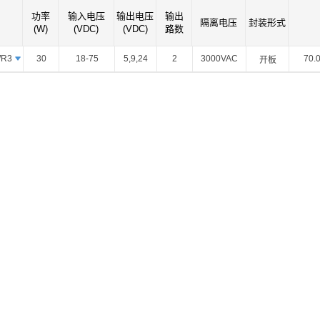
智能选型
样品申请
会员中心
围
功率
输入电压
输出电压
输出
隔离电压
封装形式
(W)
(VDC)
(VDC)
路数
WR3
30
18-75
5,9,24
2
3000VAC
70.
开板