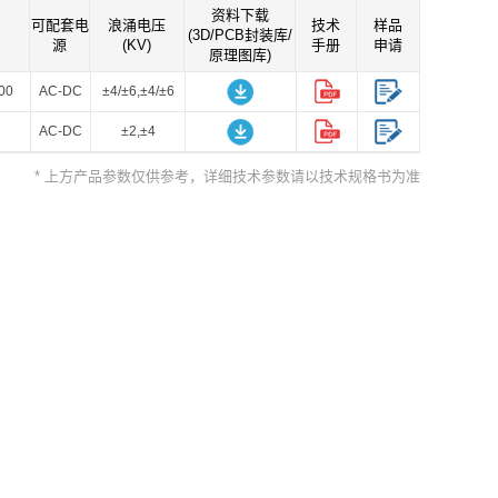
资料下载
可配套电
浪涌电压
技术
样品
(3D/PCB封装库/
源
(KV)
手册
申请
原理图库)
00
AC-DC
±4/±6,±4/±6
AC-DC
±2,±4
* 上方产品参数仅供参考，详细技术参数请以技术规格书为准