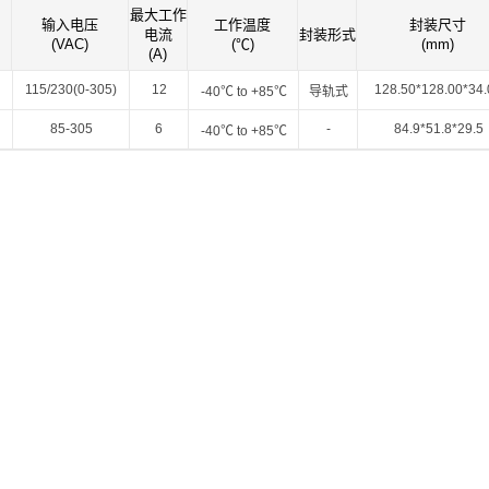
智能选型
样品申请
会员中心
最大工作
输入电压
工作温度
封装尺寸
电流
封装形式
(VAC)
(℃)
(mm)
(A)
115/230(0-305)
12
128.50*128.00*34.
-40℃ to +85℃
导轨式
85-305
6
-
84.9*51.8*29.5
-40℃ to +85℃