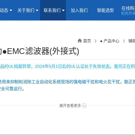
在线购
闻动态
关于我们
联系我们
加入我们
智能选型
机壳开
机壳开关电源(15-5000W)
导轨电源(10-960W)
板载式电源(1-1
隔离定电压输入电源(0.2-3W)
高压输出电源
非隔离电源
全
首页
● 产品中心
辅助
隔离变送器
LED/IGBT驱动器(SiC/GaN)
辅助模块(EMC/冗余)
助●EMC滤波器(外接式)
焦点专题
资料下载
应用视频
常见问题
样品申请
品的UL档案异常，2024年5月1日后的UL认证处于失效状态。我司正在
企业动态
产品动态
技术应用
要是用来抑制和消除工业自动化系统现场的强电磁干扰和电火花干扰，勘正
安全可靠运行。
企业简介
荣誉资质
企业历程
企业文化
：
展开查看更多
联系信息
建议反馈
线上商城
性价比，安装方式多样
源满足 EMC 标准 IEC/EN61000-4 系列及CISPR22/EN55022
加入我们