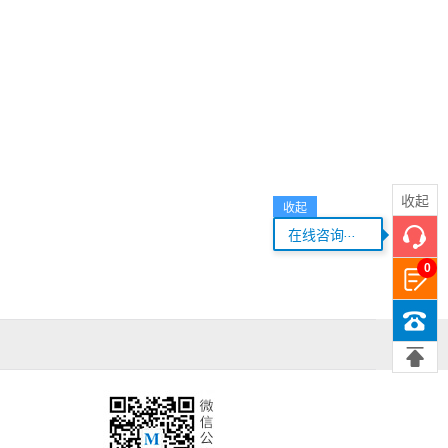
收起
收起
...
在线咨询
0