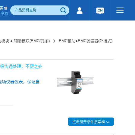
买
关电源
500W)
隔离宽电压输入电源(1-1600W)
国产化产品
行业专用电源
工业通讯模块
模块 ● 辅助模块(EMC/冗余)
EMC辅助●EMC滤波器(外接式)
电流检测&磁电控制
感性器件
成品检测报告
积极沟通处理，不便之处
现场仪器仪表，保证自
点击展开条件搜索框