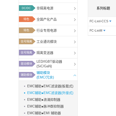
功能板块
非隔离电源
系列标题
DC/DC
全国产化产品
特色
FC-LxxI-CCS
行业专用电源
特色
FC-LxxM
工业通讯模块
信号隔离
隔离变送器
信号隔离
LED/IGBT驱动器
驱动模块
(SiC/GaN)
辅助模块
辅助模块
(EMC/冗余)
EMC辅助●EMC滤波器(板载式)
EMC辅助●EMC滤波器(外接式)
EMC辅助●浪涌抑制器
EMC辅助●脉冲群抑制器
EMC辅助●EMI 辅助器