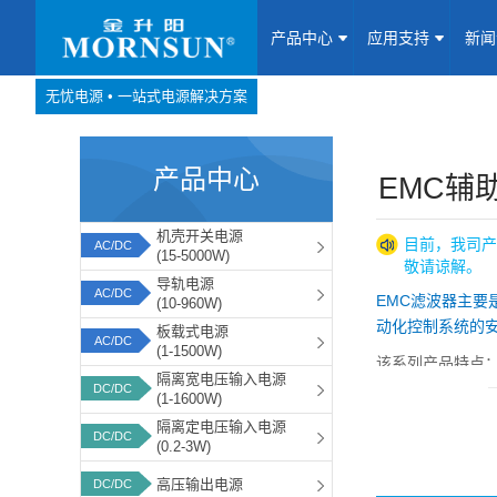
产品中心
应用支持
新
无忧电源 • 一站式电源解决方案
产品中心
网站地图
产品中心
Website map
EMC辅
应用支持
机壳开关电源
目前，我司产
AC/DC
(15-5000W)
敬请谅解。
新闻动态
导轨电源
AC/DC
EMC滤波器主
(10-960W)
动化控制系统的
板载式电源
关于我们
AC/DC
(1-1500W)
该系列产品特点
隔离宽电压输入电源
DC/DC
联系我们
(1-1600W)
1、小体积，高
隔离定电压输入电源
2、配套电源使用可使电
DC/DC
(0.2-3W)
加入我们
高压输出电源
DC/DC