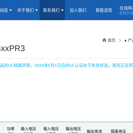
在线购
闻动态
关于我们
联系我们
加入我们
智能选型
机壳开
机壳开关电源(15-5000W)
导轨电源(10-960W)
板载式电源(1-1
隔离定电压输入电源(0.2-3W)
高压输出电源
非隔离电源
全
首页
● 
隔离变送器
LED/IGBT驱动器(SiC/GaN)
辅助模块(EMC/冗余)
BxxPR3
焦点专题
资料下载
应用视频
常见问题
样品申请
品的UL档案异常，2024年5月1日后的UL认证处于失效状态。我司正在
企业动态
产品动态
技术应用
企业简介
荣誉资质
企业历程
企业文化
联系信息
建议反馈
线上商城
加入我们
功率
输入电压
输入电压
输出电压
输出电流
隔离电压