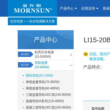
产品中心
应用支持
新
无忧电源 • 一站式电源解决方案
产品中心
网站地图
产品中心
Website map
LI15-20
应用支持
机壳开关电源
目前，我司产
AC/DC
(15-5000W)
敬请谅解。
新闻动态
导轨电源
AC/DC
产品特点：
(10-960W)
关于我们
塑料导轨(10-150W)
单相金属导轨(75-960W)
联系我们
两相金属导轨(60-480W)
三相金属导轨ABC型(240-960W)
加入我们
高端导轨M系列(120-480W)
高端三相导轨ABC型(240-960W)
型号标题