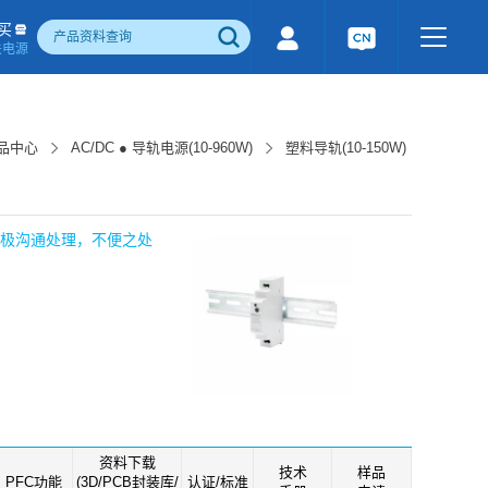
买
关电源
500W)
隔离宽电压输入电源(1-1600W)
国产化产品
行业专用电源
工业通讯模块
产品中心
AC/DC ● 导轨电源(10-960W)
塑料导轨(10-150W)
电流检测&磁电控制
感性器件
成品检测报告
积极沟通处理，不便之处
资料下载
技术
样品
PFC功能
(3D/PCB封装库/
认证/标准