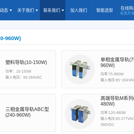
在线购
闻动态
关于我们
联系我们
加入我们
智能选型
机壳开
机壳开关电源(15-5000W)
导轨电源(10-960W)
板载式电源(1-1
隔离定电压输入电源(0.2-3W)
高压输出电源
非隔离电源
全
-960W)
隔离变送器
LED/IGBT驱动器(SiC/GaN)
辅助模块(EMC/冗余)
单相金属导轨(75
焦点专题
资料下载
应用视频
常见问题
样品申请
塑料导轨(10-150W)
960W)
功率：10-150W
功率:75-960W
企业动态
产品动态
技术应用
输入电压：85-264VAC
输入电压:85~264VA
企业简介
荣誉资质
企业历程
企业文化
高端导轨M系列(1
480W)
联系信息
建议反馈
线上商城
三相金属导轨ABC型
功率:120-480W
(240-960W)
输入电压:85-277VAC
加入我们
390VDC