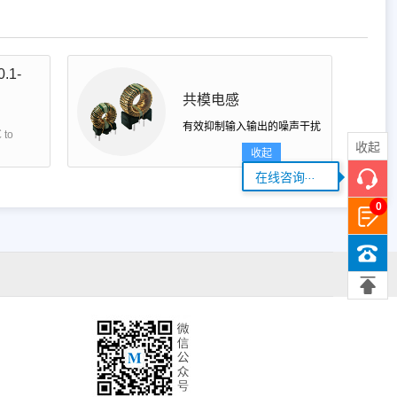
.1-
共模电感
有效抑制输入输出的噪声干扰
to
收起
收起
...
在线咨询
0