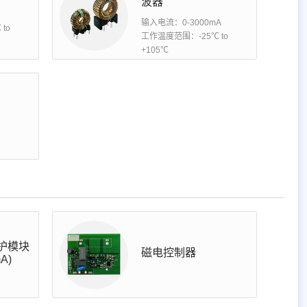
波器
输入电流：0-3000mA
to
工作温度范围：-25℃ to
+105℃
护模块
磁电控制器
A)