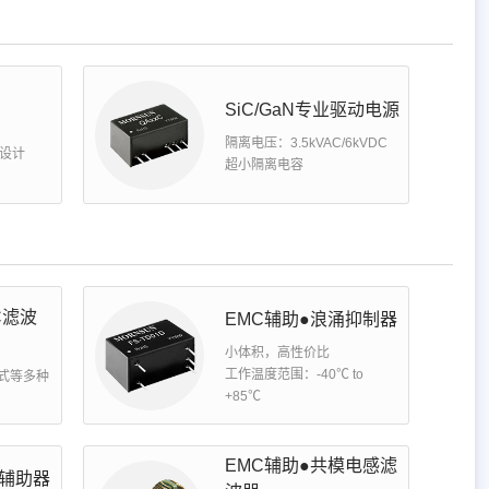
SiC/GaN专业驱动电源
隔离电压：3.5kVAC/6kVDC
电设计
超小隔离电容
C滤波
EMC辅助●浪涌抑制器
小体积，高性价比
工作温度范围：-40℃ to
轨式等多种
+85℃
EMC辅助●共模电感滤
 辅助器