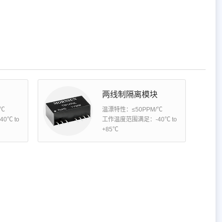
块
两线制隔离模块
/℃
温漂特性：≤50PPM/℃
0℃ to
工作温度范围满足：-40℃ to
+85℃