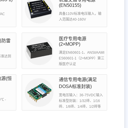
(EN50155)
具备110V标准电压输入，输
VAC
入范围达40-160V
医疗专用电源
高防雷
(2×MOPP)
满足EN60601-1、ANSI/AAMI
0标准达到
ES60601-1（2×MOPP）第三
版医疗认证
源(恒
通信专用电源(满足
DOSA标准封装)
宽电压输入：36-75VDC输入
℃ -
标准型封装：1/32砖、1/16
砖、1/8砖、1/4砖、
1/2砖
等