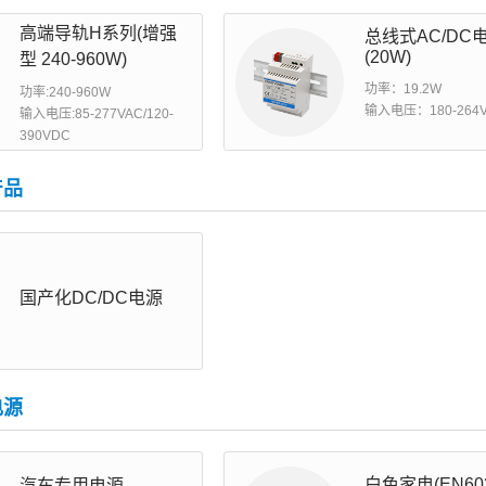
智能选型
样品申请
会员中心
高端导轨H系列(增强
总线式AC/DC
(20W)
型 240-960W)
功率：19.2W
功率:240-960W
输入电压：180-264
输入电压:85-277VAC/120-
390VDC
产品
国产化DC/DC电源
电源
白色家电(EN603
汽车专用电源