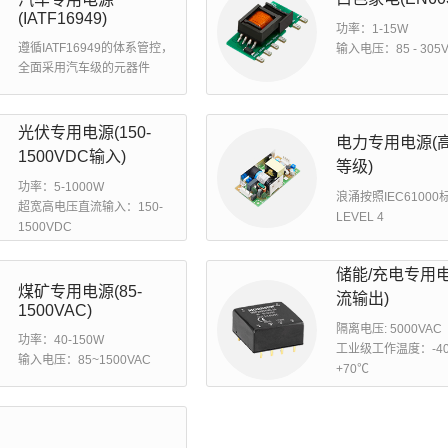
(IATF16949)
功率：1-15W
遵循IATF16949的体系管控，
输入电压：85 - 305
全面采用汽车级的元器件
光伏专用电源(150-
电力专用电源(
1500VDC输入)
等级)
功率：5-1000W
浪涌按照IEC6100
超宽高电压直流输入：150-
LEVEL 4
1500VDC
储能/充电专用电
煤矿专用电源(85-
流输出)
1500VAC)
隔离电压: 5000VAC
功率：40-150W
工业级工作温度：-40
输入电压：85~1500VAC
+70℃