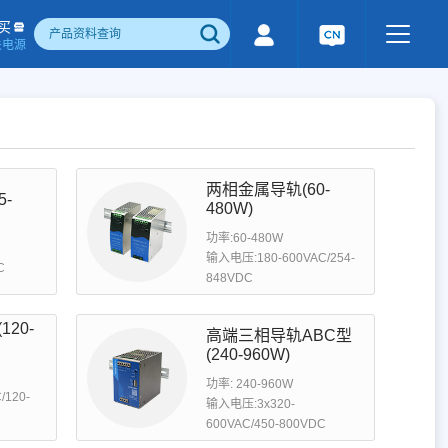
买
关电源
500W)
隔离宽电压输入电源(1-1600W)
国产化产品
行业专用电源
工业通讯模块
电流检测&磁电控制
感性器件
两相金属导轨(60-
-
成品检测报告
480W)
功率:60-480W
输入电压:180-600VAC/254-
C
848VDC
20-
高端三相导轨ABC型
(240-960W)
功率: 240-960W
/120-
输入电压:3x320-
600VAC/450-800VDC