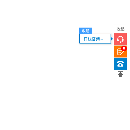
收起
收起
...
在线咨询
0