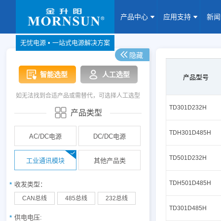
产品中心
应用支持
新
无忧电源 • 一站式电源解决方案
隐藏
产品中心
网站地图
智能选型
人工选型
Website map
产品型号
如无法找到合适产品或需替代，可选择人工选型
应用支持
TD301D232H
产品类型
新闻动态
TDH301D485H
AC/DC电源
DC/DC电源
关于我们
TD501D232H
工业通讯模块
其他产品类
联系我们
TDH501D485H
收发类型：
CAN总线
485总线
232总线
加入我们
TD301D485H
供电电压: