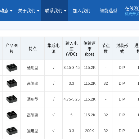
在线购
闻动态
关于我们
联系我们
加入我们
智能选型
机壳开
机壳开关电源(15-5000W)
导轨电源(10-960W)
板载式电源(1-1
隔离定电压输入电源(0.2-3W)
高压输出电源
非隔离电源
全
输入电
传输速
产品图
集成电
节点
封装形
通
隔离变送器
LED/IGBT驱动器(SiC/GaN)
辅助模块(EMC/冗余)
特点
压
率
片
源
数
式
(VDC)
(bps)
焦点专题
资料下载
应用视频
常见问题
样品申请
√
3.15-3.45
115.2K
-
DIP
通用型
企业动态
产品动态
技术应用
√
3.3
115.2K
32
DIP
高隔离
企业简介
荣誉资质
企业历程
企业文化
√
4.75-5.25
115.2K
-
DIP
通用型
联系信息
建议反馈
线上商城
√
5
115.2K
32
DIP
高隔离
加入我们
√
3.3
200K
32
DIP
通用型