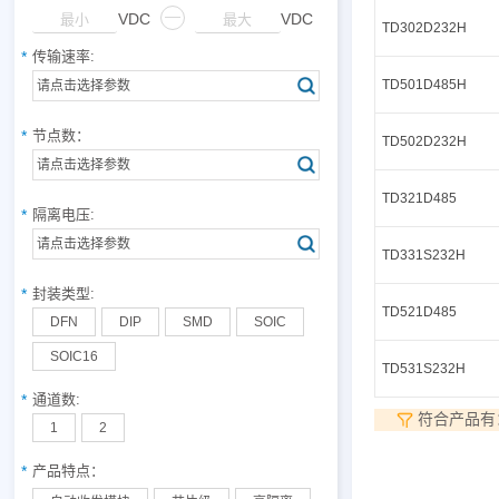
功能板块
—
VDC
VDC
TD302D232H
传输速率:
TD501D485H
请点击选择参数
节点数：
TD502D232H
请点击选择参数
TD321D485
隔离电压:
请点击选择参数
TD331S232H
封装类型:
TD521D485
DFN
DIP
SMD
SOIC
SOIC16
TD531S232H
通道数:
符合产品有
1
2
产品特点：