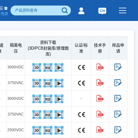
买
关电源
500W)
隔离宽电压输入电源(1-1600W)
国产化产品
行业专用电源
工业通讯模块
资料下载
道
隔离电
认证/标
技术手
样品申
电流检测&磁电控制
感性器件
(3D/PCB封装库/原理图
数
压
准
册
请
库)
成品检测报告
1
3000VDC
1
3750VAC
1
3000VDC
-
1
3750VAC
1
2500VDC