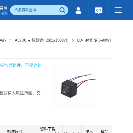
买
关电源
500W)
隔离宽电压输入电源(1-1600W)
国产化产品
行业专用电源
工业通讯模块
中心
AC/DC ● 板载式电源(1-1500W)
LD小体积型(3-90W)
电流检测&磁电控制
感性器件
成品检测报告
积极沟通处理，不便之处
源具有超宽输入电压范围、交
EMC及安全规格满足
标准。该系列产品广泛应用于工
参考应用电路。
资料下载
封装尺寸
技术
样品