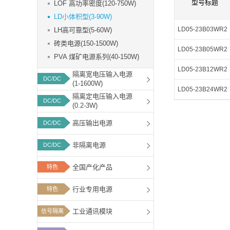
型号标题
LOF 高功率密度(120-750W)
功能板块
LD小体积型(3-90W)
LD05-23B03WR2
LH高可靠型(5-60W)
砖类电源(150-1500W)
LD05-23B05WR2
PVA 煤矿电源系列(40-150W)
LD05-23B12WR2
隔离宽电压输入电源
DC/DC
(1-1600W)
LD05-23B24WR2
隔离定电压输入电源
DC/DC
(0.2-3W)
高压输出电源
DC/DC
非隔离电源
DC/DC
全国产化产品
特色
行业专用电源
特色
工业通讯模块
信号隔离