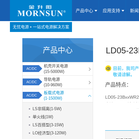
产品中心
应用支持
新
无忧电源 • 一站式电源解决方案
产品中心
网站地图
产品中心
Website map
LD05-2
应用支持
机壳开关电源
目前，我司产
AC/DC
(15-5000W)
敬请谅解。
新闻动态
导轨电源
AC/DC
产品特点：
(10-960W)
板载式电源
关于我们
AC/DC
LD05-23Bx
(1-1500W)
直流两用、低功耗
LS非隔离(1-5W)
联系我们
IEC/EN61000
单火线(1W)
业、电力、家电
LS百搭型(3-15W)
加入我们
LO经济型(3-120W)