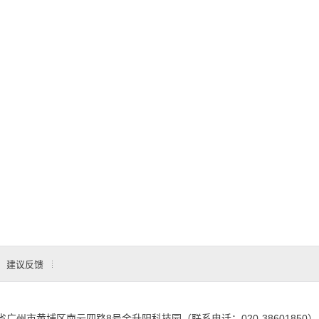
建议反馈
省广州市黄埔区南云四路8号金升阳科技园（联系电话：020-38601850）