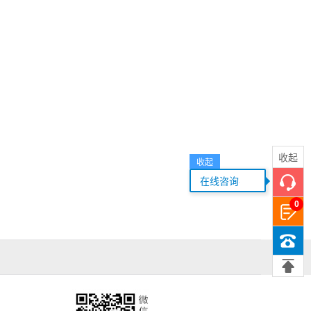
收起
收起
...
在线咨询
0