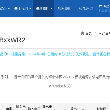
在线购
闻动态
关于我们
联系我们
加入我们
智能选型
机壳开
机壳开关电源(15-5000W)
导轨电源(10-960W)
板载式电源(1-1
隔离定电压输入电源(0.2-3W)
高压输出电源
非隔离电源
全
首页
● 产品
隔离变送器
LED/IGBT驱动器(SiC/GaN)
辅助模块(EMC/冗余)
3BxxWR2
焦点专题
资料下载
应用视频
常见问题
样品申请
品的UL档案异常，2024年5月1日后的UL认证处于失效状态。我司正在
企业动态
产品动态
技术应用
企业简介
荣誉资质
企业历程
企业文化
xWR2 系列-----是金升阳为客户提供的超小体积 AC-DC 模块电源。该电
、高效率、高可靠性、安全隔离等优点。产品安全可靠， EMC性能好，
展开查看更多
联系信息
建议反馈
线上商城
-4、CISPR32/EN55032、IEC/EN/UL62368/EN60335/EN61558 
、仪表、通讯及民用等行业中， 当应用于电磁兼容比较恶劣的环境时必须
加入我们
输入电
输出电
功率
输入电压
输出
封装形