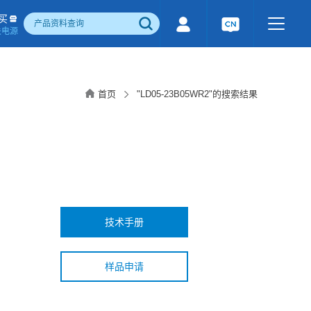
买
关电源
500W)
隔离宽电压输入电源(1-1600W)
国产化产品
行业专用电源
工业通讯模块
首页
"LD05-23B05WR2"的搜索结果
电流检测&磁电控制
感性器件
成品检测报告
技术手册
样品申请