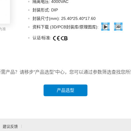
隔离电压: 4000VAC
智能选型
样品申请
会员中心
封装形式: DIP
封装尺寸(mm): 25.40*25.40*17.60
资料下载 (3D/PCB封装库/原理图库):
为准
认证/标准:
所需产品？请移步“产品选型”中心，您可以通过参数筛选查找您所
产品选型
建议反馈