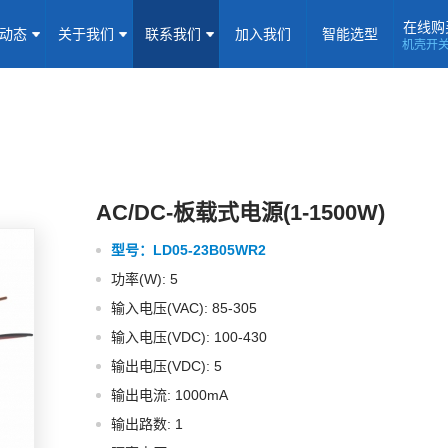
在线购
闻动态
关于我们
联系我们
加入我们
智能选型
机壳开
机壳开关电源(15-5000W)
导轨电源(10-960W)
板载式电源(1-1
隔离定电压输入电源(0.2-3W)
高压输出电源
非隔离电源
全
隔离变送器
LED/IGBT驱动器(SiC/GaN)
辅助模块(EMC/冗余)
焦点专题
资料下载
应用视频
常见问题
样品申请
AC/DC-板载式电源(1-1500W)
型号：
LD05-23B05WR2
企业动态
产品动态
技术应用
功率(W): 5
企业简介
荣誉资质
企业历程
企业文化
输入电压(VAC): 85-305
输入电压(VDC): 100-430
联系信息
建议反馈
线上商城
输出电压(VDC): 5
输出电流: 1000mA
加入我们
输出路数: 1