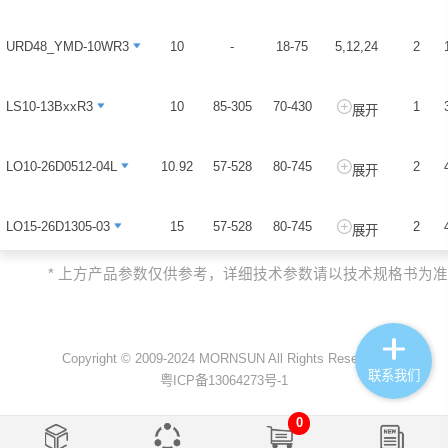
URD48_YMD-10WR3
URD48_YMD-10WR3
10
-
18-75
5,12,24
2
LS10-13BxxR3
LS10-13BxxR3
10
85-305
70-430
1
展开
LO10-26D0512-04L
LO10-26D0512-04L
10.92
57-528
80-745
2
展开
LO15-26D1305-03
LO15-26D1305-03
15
57-528
80-745
2
展开
* 上方产品参数仅供参考，详细技术参数请以技术规格书为准
LO20-26D1212-04-C
LO20-26D1212-04-C
18
165-480
230-680
1
展开
URD_LD-20WR3
URD_LD-20WR3
20
-
18-75
5,12,24
2
Copyright © 2009-2024 MORNSUN All Rights Reserved.
联系我们
粤ICP备13064273号-1
URD48xxxxD-30WR3
URD48xxxxD-30WR3
30
-
18-75
5,9,24
2
0