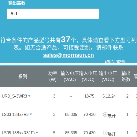
输出路数
37
符合条件的产品型号共有
个，具体请查看下方型号列
表。如无合适产品，可接受定制。请邮件联系
sales@mornsun.cn
横向滚动 →
功率
输入电压
输入电压
输出电压
输出
系列标题
系列
(W)
(VAC)
(VDC)
(VDC)
路数
URD_S-3WR3
URD_S-3WR3
3
-
18-75
5,12,24
2
LS03-13BxxR3
LS03-13BxxR3
3
85-305
70-430
1
展开
LS05-13BxxR3(-F)
LS05-13BxxR3(-F)
5
85-305
70-430
1
展开