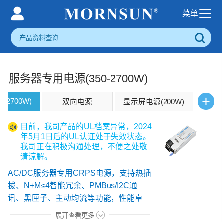
服务器专用电源(350-2700W)
+
-2700W)
双向电源
显示屏电源(200W)
目前，我司产品的UL档案异常，2024
年5月1日后的UL认证处于失效状态。
我司正在积极沟通处理，不便之处敬
请谅解。
AC/DC服务器专用CRPS电源，支持热插
拔、N+M≤4智能冗余、PMBus/I2C通
讯、黑匣子、主动均流等功能，性能卓
越，功能丰富，具备宽电压输入、宽工作
展开查看更多