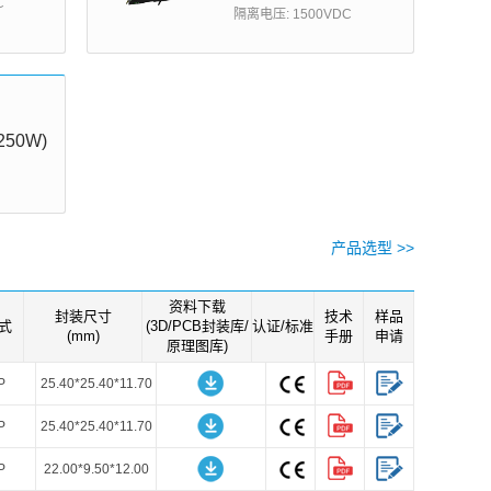
C
隔离电压: 1500VDC
250W)
产品选型 >>
资料下载
封装尺寸
技术
样品
式
(3D/PCB封装库/
认证/标准
(mm)
手册
申请
原理图库)
P
25.40*25.40*11.70
P
25.40*25.40*11.70
P
22.00*9.50*12.00