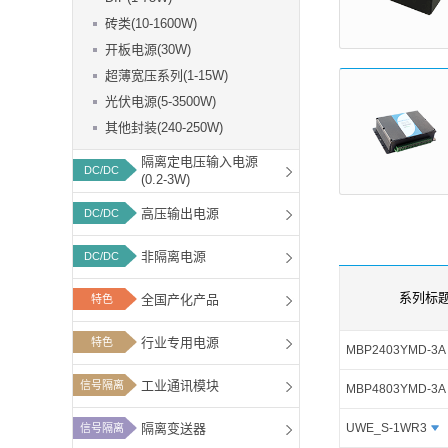
功能板块
砖类(10-1600W)
开板电源(30W)
超薄宽压系列(1-15W)
光伏电源(5-3500W)
其他封装(240-250W)
隔离定电压输入电源
DC/DC
(0.2-3W)
高压输出电源
DC/DC
非隔离电源
DC/DC
系列标
全国产化产品
特色
行业专用电源
特色
MBP2403YMD-3A
工业通讯模块
信号隔离
MBP4803YMD-3A
隔离变送器
UWE_S-1WR3
信号隔离