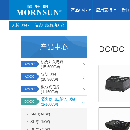
产品中心
应用支持
新
无忧电源 • 一站式电源解决方案
产品中心
网站地图
产品中心
Website map
DC/DC
应用支持
机壳开关电源
AC/DC
(15-5000W)
新闻动态
导轨电源
AC/DC
(10-960W)
板载式电源
关于我们
AC/DC
(1-1500W)
隔离宽电压输入电源
DC/DC
联系我们
(1-1600W)
SMD(3-6W)
加入我们
SIP(1-15W)
DIP(1-75W)