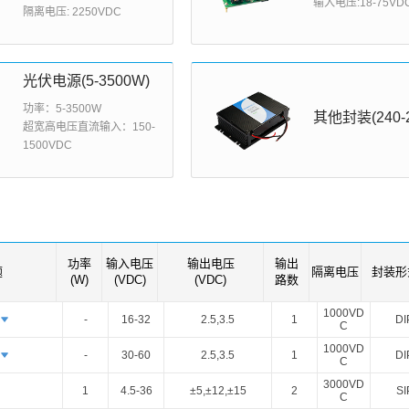
输入电压:18-75VD
智能选型
样品申请
会员中心
隔离电压: 2250VDC
光伏电源(5-3500W)
功率：5-3500W
其他封装(240-
超宽高电压直流输入：150-
1500VDC
功率
输入电压
输出电压
输出
题
隔离电压
封装形
(W)
(VDC)
(VDC)
路数
1000VD
-
16-32
2.5,3.5
1
DI
C
1000VD
-
30-60
2.5,3.5
1
DI
C
3000VD
1
4.5-36
±5,±12,±15
2
SI
C