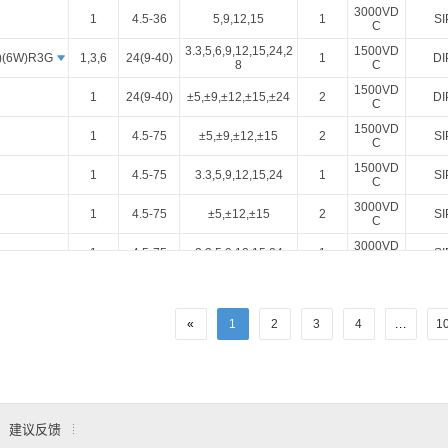
3000VD
1
4.5-36
5,9,12,15
1
SI
C
3.3,5,6,9,12,15,24,2
1500VD
)(6W)R3G
1,3,6
24(9-40)
1
DI
8
C
1500VD
1
24(9-40)
±5,±9,±12,±15,±24
2
DI
C
1500VD
1
4.5-75
±5,±9,±12,±15
2
SI
C
1500VD
1
4.5-75
3.3,5,9,12,15,24
1
SI
C
3000VD
1
4.5-75
±5,±12,±15
2
SI
C
3000VD
1
4.5-75
3.3,5,9,12,15,24
1
SI
C
1500VD
1
9-36
3.3,5,12,15,24
1
SM
C
«
1
2
3
1500VD
4
...
1
1
9-36
±5,±9,±12,±15
2
SM
C
1500VD
1
9-36
3.3,5,12,15,24
1
SM
C
6000VD
2A
48(42-58)
3.8(2.5-4.2)
1
SI
C
建议反馈
3000VD