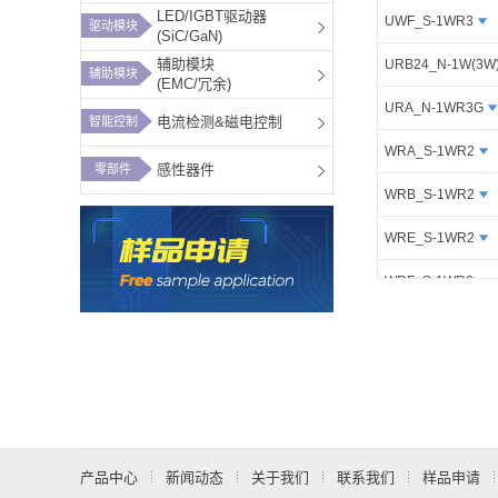
LED/IGBT驱动器
UWF_S-1WR3
驱动模块
(SiC/GaN)
辅助模块
URB24_N-1W(3W
辅助模块
(EMC/冗余)
URA_N-1WR3G
电流检测&磁电控制
智能控制
WRA_S-1WR2
感性器件
零部件
WRB_S-1WR2
WRE_S-1WR2
WRF_S-1WR2
WRB_ST-1WR2
WRA_ST-1WR2
WRB_SD-1WR2
MBP4803SO-2A
产品中心
新闻动态
关于我们
联系我们
样品申请