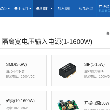
在线购
闻动态
关于我们
联系我们
加入我们
智能选型
机壳开
机壳开关电源(15-5000W)
导轨电源(10-960W)
板载式电源(1-1
隔离定电压输入电源(0.2-3W)
高压输出电源
非隔离电源
全
隔离变送器
LED/IGBT驱动器(SiC/GaN)
辅助模块(EMC/冗余)
 - 隔离宽电压输入电源(1-1600W)
焦点专题
资料下载
应用视频
常见问题
样品申请
企业动态
产品动态
技术应用
SMD(3-6W)
SIP(1-15W)
SMD小型封装
SIP隔离型模块
企业简介
荣誉资质
企业历程
企业文化
隔离电压：1500 VDC
隔离电压：1500VD
联系信息
建议反馈
线上商城
加入我们
砖类(10-1600W)
开板电源(30W
功率: 10-1600W