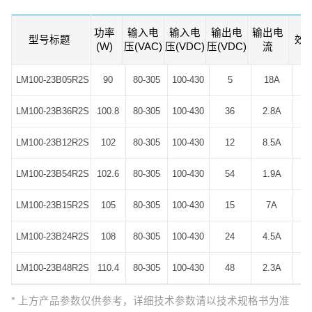
范围、交直流两用、高性价比、低功耗、
高效率、高可靠性、安 全隔离等优点。
功率
输入电
输入电
输出电
输出电
型号标题
型号标题
效
(W)
压(VAC)
压(VDC)
压(VDC)
流
产品安全可靠，EMC 性能好，EMC 及安
全规格满足 IEC/EN61000-4、
LM100-23B05R2S
LM100-23B05R2S
90
80-305
100-430
5
18A
CISPR32/EN55032、UL/IEC/EN/BS
EN62368、 EN60335、EN61558、
LM100-23B36R2S
LM100-23B36R2S
100.8
80-305
100-430
36
2.8A
9
EN62477、GB4943 的标准。广泛应用于
工控、LED、路灯控制、安防、通讯、智
LM100-23B12R2S
LM100-23B12R2S
102
80-305
100-430
12
8.5A
能家居等领域。该系列产品应 用在电磁
兼容比较恶劣的环境下时必须参考应用电
LM100-23B54R2S
LM100-23B54R2S
102.6
80-305
100-430
54
1.9A
9
路。
LM100-23B15R2S
LM100-23B15R2S
105
80-305
100-430
15
7A
LM100-23B24R2S
LM100-23B24R2S
108
80-305
100-430
24
4.5A
9
LM100-23B48R2S
LM100-23B48R2S
110.4
80-305
100-430
48
2.3A
9
* 上方产品参数仅供参考，详细技术参数请以技术规格书为准