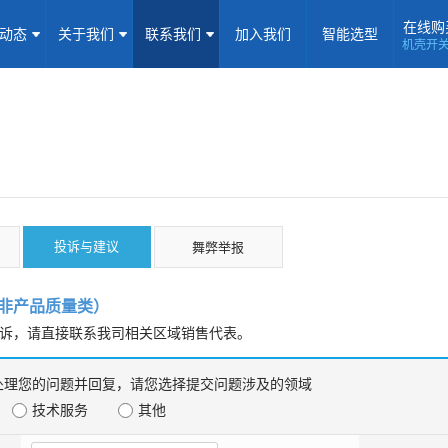
在线购
闻动态
关于我们
联系我们
加入我们
智能选型
机壳开
机壳开关电源(15-5000W)
导轨电源(10-960W)
板载式电源(1-1
隔离定电压输入电源(0.2-3W)
高压输出电源
非隔离电源
全
隔离变送器
LED/IGBT驱动器(SiC/GaN)
辅助模块(EMC/冗余)
馈
焦点专题
资料下载
应用视频
常见问题
样品申请
投诉与建议
舞弊举报
企业动态
产品动态
技术应用
非产品质量类）
企业简介
荣誉资质
企业历程
企业文化
诉，请直接联系我司相关区域销售代表。
联系信息
建议反馈
线上商城
处理您的问题并回复，请您选择提交问题涉及的领域
加入我们
技术服务
其他