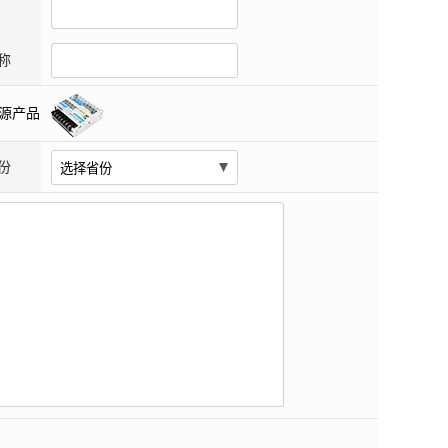
称
源产品
份