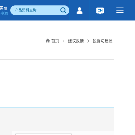
买
关电源
500W)
隔离宽电压输入电源(1-1600W)
国产化产品
行业专用电源
工业通讯模块
首页
建议反馈
投诉与建议
电流检测&磁电控制
感性器件
成品检测报告