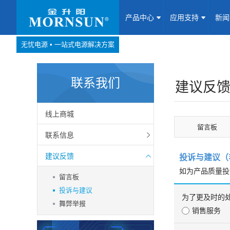
产品中心
应用支持
新
无忧电源 • 一站式电源解决方案
产品中心
网站地图
联系我们
Website map
建议反
应用支持
线上商城
联系信息
留言板
建议反馈
新闻动态
联系信息
线上商城
建议反馈
关于我们
投诉与建议（
如为产品质量投
留言板
联系我们
投诉与建议
为了更及时的
舞弊举报
加入我们
销售服务