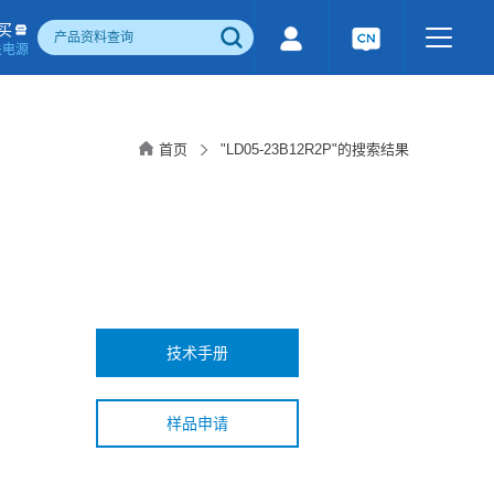
买
关电源
500W)
隔离宽电压输入电源(1-1600W)
国产化产品
行业专用电源
工业通讯模块
首页
"LD05-23B12R2P"的搜索结果
电流检测&磁电控制
感性器件
成品检测报告
技术手册
样品申请