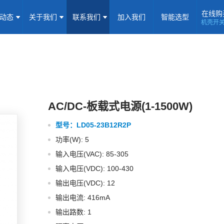
在线购
闻动态
关于我们
联系我们
加入我们
智能选型
机壳开
机壳开关电源(15-5000W)
导轨电源(10-960W)
板载式电源(1-1
隔离定电压输入电源(0.2-3W)
高压输出电源
非隔离电源
全
隔离变送器
LED/IGBT驱动器(SiC/GaN)
辅助模块(EMC/冗余)
焦点专题
资料下载
应用视频
常见问题
样品申请
AC/DC-板载式电源(1-1500W)
型号：
LD05-23B12R2P
企业动态
产品动态
技术应用
功率(W): 5
企业简介
荣誉资质
企业历程
企业文化
输入电压(VAC): 85-305
输入电压(VDC): 100-430
联系信息
建议反馈
线上商城
输出电压(VDC): 12
输出电流: 416mA
加入我们
输出路数: 1