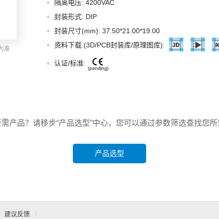
隔离电压: 4200VAC
智能选型
样品申请
会员中心
封装形式: DIP
封装尺寸(mm): 37.50*21.00*19.00
资料下载 (3D/PCB封装库/原理图库):
为准
认证/标准:
所需产品？请移步“产品选型”中心，您可以通过参数筛选查找您所
产品选型
建议反馈