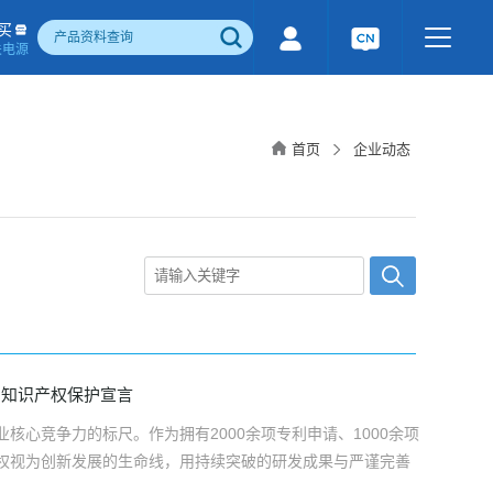
买
关电源
500W)
隔离宽电压输入电源(1-1600W)
国产化产品
行业专用电源
工业通讯模块
首页
企业动态
电流检测&磁电控制
感性器件
成品检测报告
阳知识产权保护宣言
核心竞争力的标尺。作为拥有2000余项专利申请、1000余项
权视为创新发展的生命线，用持续突破的研发成果与严谨完善