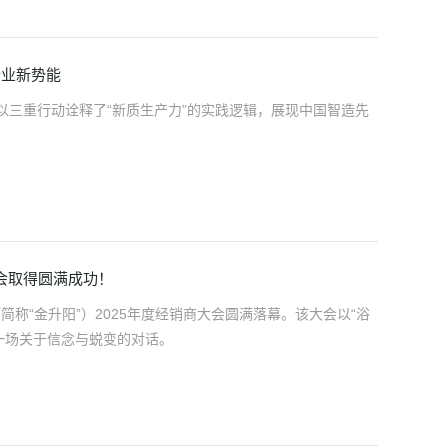
行业新势能
以三重行动诠释了“新质生产力”的实践逻辑，展现中国智造先
大会取得圆满成功！
简称“金升阳”）2025年度经销商大会圆满落幕。该大会以“浴
一场关于信念与蜕变的对话。