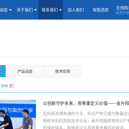
在线购
闻动态
关于我们
联系我们
加入我们
智能选型
机壳开
机壳开关电源(15-5000W)
导轨电源(10-960W)
板载式电源(1-1
隔离定电压输入电源(0.2-3W)
高压输出电源
非隔离电源
全
隔离变送器
LED/IGBT驱动器(SiC/GaN)
辅助模块(EMC/冗余)
态
焦点专题
资料下载
应用视频
常见问题
样品申请
产品动态
技术应用
企业动态
产品动态
技术应用
前
3/49
页）
企业简介
荣誉资质
企业历程
企业文化
联系信息
建议反馈
线上商城
以创新守护未来，用尊重定义价值——金升
在科技浪潮奔涌的今天，知识产权已成为衡量企业
加入我们
授权专利的高新技术企业，金升阳始终将知识产
的保护体系，构筑起企业高质量发展的护城河。