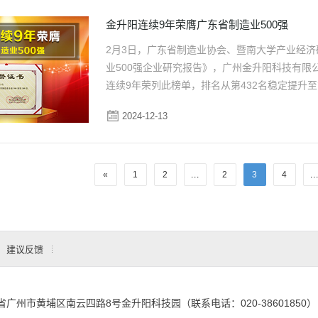
金升阳连续9年荣膺广东省制造业500强
2月3日，广东省制造业协会、暨南大学产业经济
业500强企业研究报告》，广州金升阳科技有限
连续9年荣列此榜单，排名从第432名稳定提升至
2024-12-13
«
1
2
...
2
3
4
..
建议反馈
省广州市黄埔区南云四路8号金升阳科技园（联系电话：020-38601850）