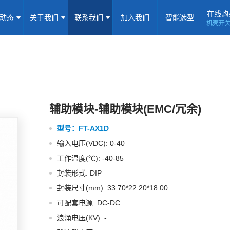
在线购
闻动态
关于我们
联系我们
加入我们
智能选型
机壳开
机壳开关电源(15-5000W)
导轨电源(10-960W)
板载式电源(1-1
隔离定电压输入电源(0.2-3W)
高压输出电源
非隔离电源
全
隔离变送器
LED/IGBT驱动器(SiC/GaN)
辅助模块(EMC/冗余)
焦点专题
资料下载
应用视频
常见问题
样品申请
辅助模块-辅助模块(EMC/冗余)
型号：
FT-AX1D
企业动态
产品动态
技术应用
输入电压(VDC): 0-40
企业简介
荣誉资质
企业历程
企业文化
工作温度(℃): -40-85
封装形式: DIP
联系信息
建议反馈
线上商城
封装尺寸(mm): 33.70*22.20*18.00
可配套电源: DC-DC
加入我们
浪涌电压(KV): -