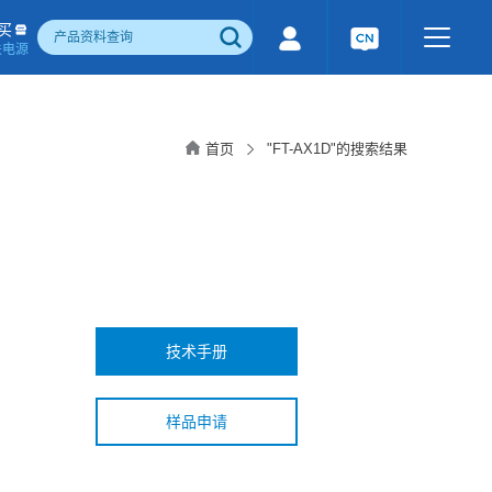
买
关电源
500W)
隔离宽电压输入电源(1-1600W)
国产化产品
行业专用电源
工业通讯模块
首页
"FT-AX1D"的搜索结果
电流检测&磁电控制
感性器件
成品检测报告
技术手册
样品申请