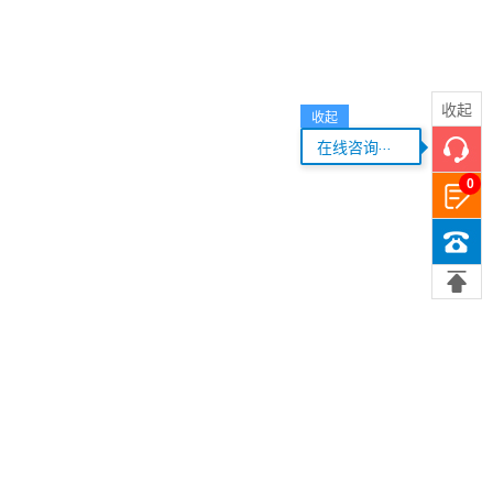
收起
收起
...
在线咨询
0