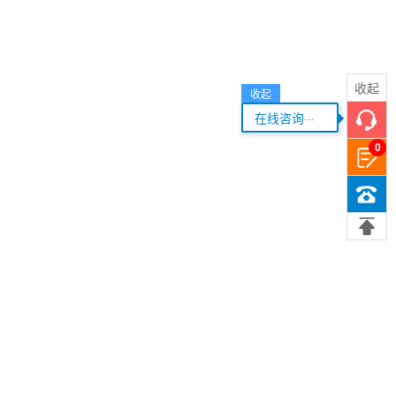
收起
收起
...
在线咨询
0