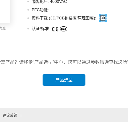
隔离电压: 4000VAC
智能选型
样品申请
会员中心
PFC功能:
-
资料下载 (3D/PCB封装库/原理图库):
认证/标准:
为准
所需产品？请移步“产品选型”中心，您可以通过参数筛选查找您所
产品选型
建议反馈