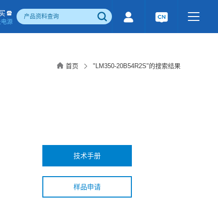
买
关电源
500W)
隔离宽电压输入电源(1-1600W)
国产化产品
行业专用电源
工业通讯模块
首页
"LM350-20B54R2S"的搜索结果
电流检测&磁电控制
感性器件
成品检测报告
技术手册
样品申请