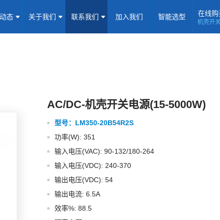
在线购
闻动态
关于我们
联系我们
加入我们
智能选型
机壳开
机壳开关电源(15-5000W)
导轨电源(10-960W)
板载式电源(1-1
隔离定电压输入电源(0.2-3W)
高压输出电源
非隔离电源
全
隔离变送器
LED/IGBT驱动器(SiC/GaN)
辅助模块(EMC/冗余)
焦点专题
资料下载
应用视频
常见问题
样品申请
AC/DC-机壳开关电源(15-5000W)
型号：
LM350-20B54R2S
企业动态
产品动态
技术应用
功率(W): 351
企业简介
荣誉资质
企业历程
企业文化
输入电压(VAC): 90-132/180-264
输入电压(VDC): 240-370
联系信息
建议反馈
线上商城
输出电压(VDC): 54
输出电流: 6.5A
加入我们
效率%: 88.5