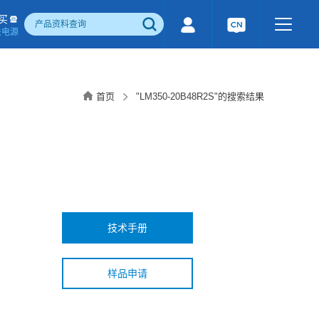
买
关电源
500W)
隔离宽电压输入电源(1-1600W)
国产化产品
行业专用电源
工业通讯模块
首页
"LM350-20B48R2S"的搜索结果
电流检测&磁电控制
感性器件
成品检测报告
技术手册
样品申请