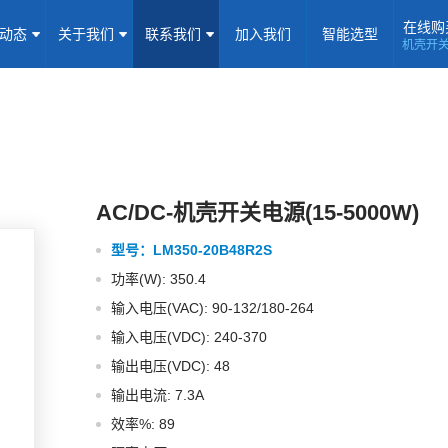
在线购
闻动态
关于我们
联系我们
加入我们
智能选型
机壳开
机壳开关电源(15-5000W)
导轨电源(10-960W)
板载式电源(1-1
隔离定电压输入电源(0.2-3W)
高压输出电源
非隔离电源
全
隔离变送器
LED/IGBT驱动器(SiC/GaN)
辅助模块(EMC/冗余)
焦点专题
资料下载
应用视频
常见问题
样品申请
AC/DC-机壳开关电源(15-5000W)
型号：
LM350-20B48R2S
企业动态
产品动态
技术应用
功率(W): 350.4
企业简介
荣誉资质
企业历程
企业文化
输入电压(VAC): 90-132/180-264
输入电压(VDC): 240-370
联系信息
建议反馈
线上商城
输出电压(VDC): 48
输出电流: 7.3A
加入我们
效率%: 89