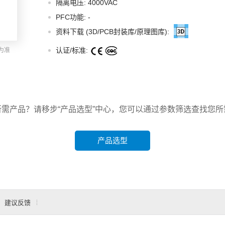
隔离电压: 4000VAC
智能选型
样品申请
会员中心
PFC功能:
-
资料下载 (3D/PCB封装库/原理图库):
认证/标准:
为准
所需产品？请移步“产品选型”中心，您可以通过参数筛选查找您所
产品选型
建议反馈