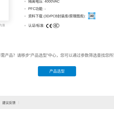
隔离电压: 4000VAC
智能选型
样品申请
会员中心
PFC功能:
-
资料下载 (3D/PCB封装库/原理图库):
认证/标准:
为准
所需产品？请移步“产品选型”中心，您可以通过参数筛选查找您所
产品选型
建议反馈