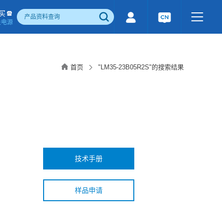
买
关电源
500W)
隔离宽电压输入电源(1-1600W)
国产化产品
行业专用电源
工业通讯模块
首页
"LM35-23B05R2S"的搜索结果
电流检测&磁电控制
感性器件
成品检测报告
技术手册
样品申请