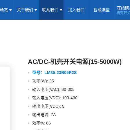
在线购
闻动态
关于我们
联系我们
加入我们
智能选型
机壳开
机壳开关电源(15-5000W)
导轨电源(10-960W)
板载式电源(1-1
隔离定电压输入电源(0.2-3W)
高压输出电源
非隔离电源
全
隔离变送器
LED/IGBT驱动器(SiC/GaN)
辅助模块(EMC/冗余)
焦点专题
资料下载
应用视频
常见问题
样品申请
AC/DC-机壳开关电源(15-5000W)
型号：
LM35-23B05R2S
企业动态
产品动态
技术应用
功率(W): 35
企业简介
荣誉资质
企业历程
企业文化
输入电压(VAC): 80-305
输入电压(VDC): 100-430
联系信息
建议反馈
线上商城
输出电压(VDC): 5
输出电流: 7A
加入我们
效率%: 86